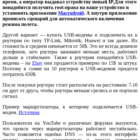
время, а оператор выдавал устройству новый IP.
Для этого
понадобится получить root-права на ваше устройство и
установить приложение
Macrodroid
. А внутри приложения
прописать сценарий для автоматического включения
режима полета.
Другой вариант — купить USB-модемы и подключить их к
роутерам по типу TP-Link, Mikrotik, Huawei и так далее. Их
стоимость в среднем начинается от 50$. Это не всегда дешевле
телефонов, зато роутеры занимают меньше места, работают
дольше и стабильнее. Также к роутерам понадобятся USB-
модемы – на
Ebay
они продаются примерно по 15$ за штуку.
Поэтому в сумме на 10 роутеров и USB-модемов придется
потратить 650$.
После покупки роутеры стоит располагать на расстоянии 7-10
см друг от друга, чтобы роутеры меньше грелись и не портили
сигнал.
Пример маршрутизатора, к которому подключается USB-
модем.
Источник
Пользователи на YouTube и различных форумах жалуются,
что прокси через маршрутизаторы работают нестабильно.
Часто появляется ошибки DNS — из-за этого интерфейс
модема становится недоступным и прокси перестают