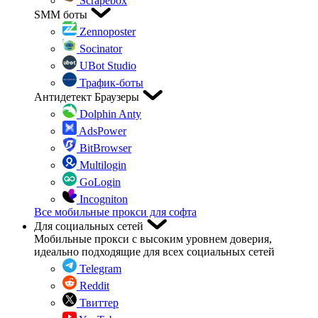
Scrapebox
SMM боты
Zennoposter
Socinator
UBot Studio
Трафик-боты
Антидетект Браузеры
Dolphin Anty
AdsPower
BitBrowser
Multilogin
GoLogin
Incogniton
Все мобильные прокси для софта
Для социальных сетей
Мобильные прокси с высоким уровнем доверия,
идеально подходящие для всех социальных сетей
Telegram
Reddit
Твиттер