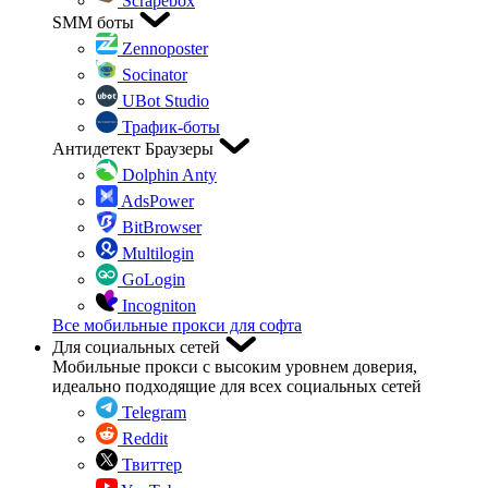
Scrapebox
SMM боты
Zennoposter
Socinator
UBot Studio
Трафик-боты
Антидетект Браузеры
Dolphin Anty
AdsPower
BitBrowser
Multilogin
GoLogin
Incogniton
Все мобильные прокси для софта
Для социальных сетей
Мобильные прокси с высоким уровнем доверия,
идеально подходящие для всех социальных сетей
Telegram
Reddit
Твиттер