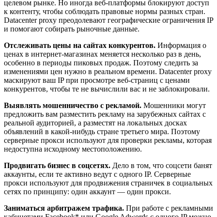
целевом рынке. Но иногда веб-платформы блокируют доступ
к контенту, чтобы соблюдать правовые нормы разных стран.
Datacenter proxy преодолевают географические ограничения IP
и помогают собирать рыночные данные.
Отслеживать цены на сайтах конкурентов.
Информация о
ценах в интернет-магазинах меняется несколько раз в день,
особенно в периоды пиковых продаж. Поэтому следить за
изменениями цен нужно в реальном времени. Datacenter proxy
маскируют ваш IP при просмотре веб-страниц с ценами
конкурентов, чтобы те не вычислили вас и не заблокировали.
Выявлять мошенничество с рекламой.
Мошенники могут
предложить вам разместить рекламу на зарубежных сайтах с
реальной аудиторией, а разместят на локальных досках
объявлений в какой-нибудь стране третьего мира. Поэтому
серверные прокси используют для проверки рекламы, которая
недоступна исходному местоположению.
Продвигать бизнес в соцсетях.
Дело в том, что соцсети банят
аккаунты, если те активно ведут с одного IP. Серверные
прокси используют для продвижения страничек в социальных
сетях по принципу: один аккаунт — один прокси.
Заниматься арбитражем трафика.
При работе с рекламными
кабинетами Facebook* или Google Adwords с одного IP можно