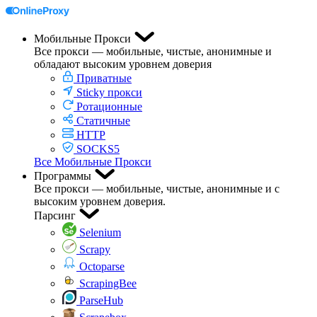
Мобильные Прокси
Все прокси — мобильные, чистые, анонимные и
обладают высоким уровнем доверия
Приватные
Sticky прокси
Ротационные
Статичные
HTTP
SOCKS5
Все Мобильные Прокси
Программы
Все прокси — мобильные, чистые, анонимные и с
высоким уровнем доверия.
Парсинг
Selenium
Scrapy
Octoparse
ScrapingBee
ParseHub