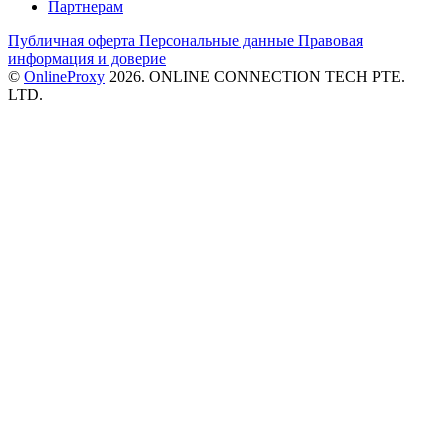
Партнерам
Публичная оферта
Персональные данные
Правовая
информация и доверие
©
OnlineProxy
2026. ONLINE CONNECTION TECH PTE.
LTD.