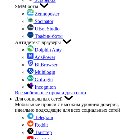
Scrapebox
SMM боты
Zennoposter
Socinator
UBot Studio
Трафик-боты
Антидетект Браузеры
Dolphin Anty
AdsPower
BitBrowser
Multilogin
GoLogin
Incogniton
Все мобильные прокси для софта
Для социальных сетей
Мобильные прокси с высоким уровнем доверия,
идеально подходящие для всех социальных сетей
Telegram
Reddit
Твиттер