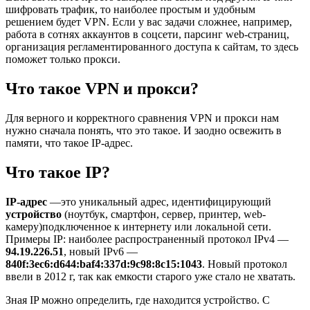
шифровать трафик, то наиболее простым и удобным
решением будет VPN. Если у вас задачи сложнее, например,
работа в сотнях аккаунтов в соцсети, парсинг web-страниц,
организация регламентированного доступа к сайтам, то здесь
поможет только прокси.
Что такое VPN и прокси?
Для верного и корректного сравнения VPN и прокси нам
нужно сначала понять, что это такое. И заодно освежить в
памяти, что такое IP-адрес.
Что такое IP?
IP-адрес
—это уникальный адрес, идентифицирующий
устройство
(ноутбук, смартфон, сервер, принтер, web-
камеру)подключенное к интернету или локальной сети.
Примеры IP: наиболее распространенный протокол IPv4 —
94.19.226.51
, новый IPv6 —
840f:3ec6:d644:baf4:337d:9c98:8c15:1043
. Новый протокол
ввели в 2012 г, так как емкости старого уже стало не хватать.
Зная IP можно определить, где находится устройство. С