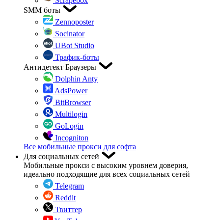
Scrapebox
SMM боты
Zennoposter
Socinator
UBot Studio
Трафик-боты
Антидетект Браузеры
Dolphin Anty
AdsPower
BitBrowser
Multilogin
GoLogin
Incogniton
Все мобильные прокси для софта
Для социальных сетей
Мобильные прокси с высоким уровнем доверия,
идеально подходящие для всех социальных сетей
Telegram
Reddit
Твиттер