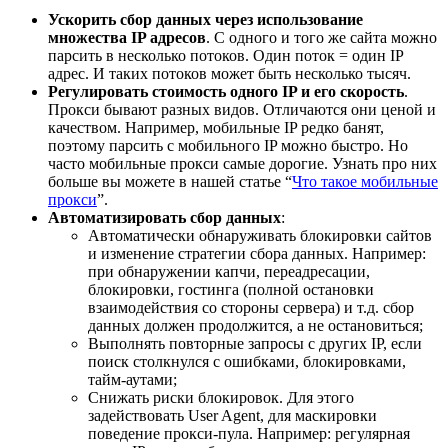
Ускорить сбор данных через использование
множества IP адресов
. С одного и того же сайта можно
парсить в несколько потоков. Один поток = один IP
адрес. И таких потоков может быть несколько тысяч.
Регулировать стоимость одного IP и его скорость
.
Прокси бывают разных видов. Отличаются они ценой и
качеством. Например, мобильные IP редко банят,
поэтому парсить с мобильного IP можно быстро. Но
часто мобильные прокси самые дорогие. Узнать про них
больше вы можете в нашей статье “
Что такое мобильные
прокси
”.
Автоматизировать сбор данных
:
Автоматически обнаруживать блокировки сайтов
и изменение стратегии сбора данных. Например:
при обнаружении капчи, переадресации,
блокировки, гостинга (полной остановки
взаимодействия со стороны сервера) и т.д. сбор
данных должен продолжится, а не остановиться;
Выполнять повторные запросы с других IP, если
поиск столкнулся с ошибками, блокировками,
тайм-аутами;
Снижать риски блокировок. Для этого
задействовать User Agent, для маскировки
поведение прокси-пула. Например: регулярная