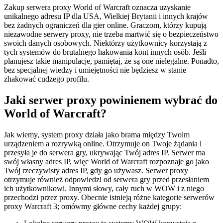
Zakup serwera proxy World of Warcraft oznacza uzyskanie
unikalnego adresu IP dla USA, Wielkiej Brytanii i innych krajów
bez żadnych ograniczeń dla gier online. Graczom, którzy kupują
niezawodne serwery proxy, nie trzeba martwić się o bezpieczeństwo
swoich danych osobowych. Niektórzy użytkownicy korzystają z
tych systemów do brutalnego hakowania kont innych osób. Jeśli
planujesz takie manipulacje, pamiętaj, że są one nielegalne. Ponadto,
bez specjalnej wiedzy i umiejętności nie będziesz w stanie
zhakować cudzego profilu.
Jaki serwer proxy powinienem wybrać do
World of Warcraft?
Jak wiemy, system proxy działa jako brama między Twoim
urządzeniem a rozrywką online. Otrzymuje on Twoje żądania i
przesyła je do serwera gry, ukrywając Twój adres IP. Serwer ma
swój własny adres IP, więc World of Warcraft rozpoznaje go jako
Twój rzeczywisty adres IP, gdy go używasz. Serwer proxy
otrzymuje również odpowiedzi od serwera gry przed przesłaniem
ich użytkownikowi. Innymi słowy, cały ruch w WOW i z niego
przechodzi przez proxy. Obecnie istnieją różne kategorie serwerów
proxy Warcraft 3; omówmy główne cechy każdej grupy: