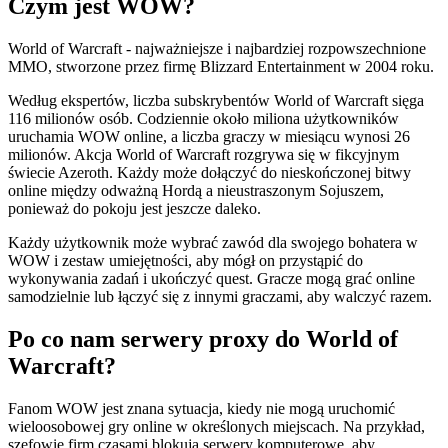
Czym jest WOW?
World of Warcraft - najważniejsze i najbardziej rozpowszechnione
MMO, stworzone przez firmę Blizzard Entertainment w 2004 roku.
Według ekspertów, liczba subskrybentów World of Warcraft sięga
116 milionów osób. Codziennie około miliona użytkowników
uruchamia WOW online, a liczba graczy w miesiącu wynosi 26
milionów. Akcja World of Warcraft rozgrywa się w fikcyjnym
świecie Azeroth. Każdy może dołączyć do nieskończonej bitwy
online między odważną Hordą a nieustraszonym Sojuszem,
ponieważ do pokoju jest jeszcze daleko.
Każdy użytkownik może wybrać zawód dla swojego bohatera w
WOW i zestaw umiejętności, aby mógł on przystąpić do
wykonywania zadań i ukończyć quest. Gracze mogą grać online
samodzielnie lub łączyć się z innymi graczami, aby walczyć razem.
Po co nam serwery proxy do World of
Warcraft?
Fanom WOW jest znana sytuacja, kiedy nie mogą uruchomić
wieloosobowej gry online w określonych miejscach. Na przykład,
szefowie firm czasami blokują serwery komputerowe, aby