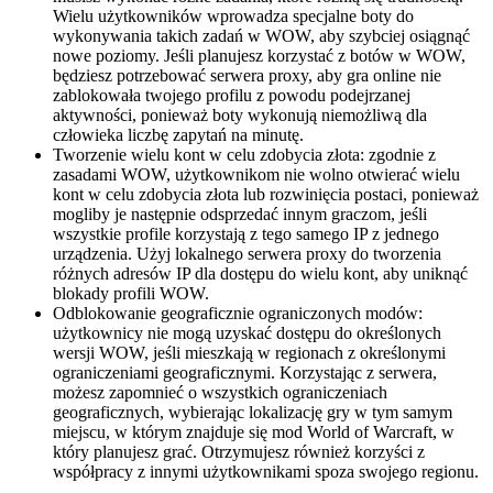
Wielu użytkowników wprowadza specjalne boty do
wykonywania takich zadań w WOW, aby szybciej osiągnąć
nowe poziomy. Jeśli planujesz korzystać z botów w WOW,
będziesz potrzebować serwera proxy, aby gra online nie
zablokowała twojego profilu z powodu podejrzanej
aktywności, ponieważ boty wykonują niemożliwą dla
człowieka liczbę zapytań na minutę.
Tworzenie wielu kont w celu zdobycia złota: zgodnie z
zasadami WOW, użytkownikom nie wolno otwierać wielu
kont w celu zdobycia złota lub rozwinięcia postaci, ponieważ
mogliby je następnie odsprzedać innym graczom, jeśli
wszystkie profile korzystają z tego samego IP z jednego
urządzenia. Użyj lokalnego serwera proxy do tworzenia
różnych adresów IP dla dostępu do wielu kont, aby uniknąć
blokady profili WOW.
Odblokowanie geograficznie ograniczonych modów:
użytkownicy nie mogą uzyskać dostępu do określonych
wersji WOW, jeśli mieszkają w regionach z określonymi
ograniczeniami geograficznymi. Korzystając z serwera,
możesz zapomnieć o wszystkich ograniczeniach
geograficznych, wybierając lokalizację gry w tym samym
miejscu, w którym znajduje się mod World of Warcraft, w
który planujesz grać. Otrzymujesz również korzyści z
współpracy z innymi użytkownikami spoza swojego regionu.