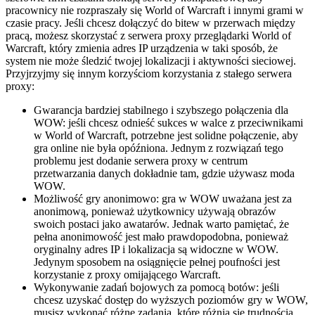
pracownicy nie rozpraszały się World of Warcraft i innymi grami w
czasie pracy. Jeśli chcesz dołączyć do bitew w przerwach między
pracą, możesz skorzystać z serwera proxy przeglądarki World of
Warcraft, który zmienia adres IP urządzenia w taki sposób, że
system nie może śledzić twojej lokalizacji i aktywności sieciowej.
Przyjrzyjmy się innym korzyściom korzystania z stałego serwera
proxy:
Gwarancja bardziej stabilnego i szybszego połączenia dla
WOW: jeśli chcesz odnieść sukces w walce z przeciwnikami
w World of Warcraft, potrzebne jest solidne połączenie, aby
gra online nie była opóźniona. Jednym z rozwiązań tego
problemu jest dodanie serwera proxy w centrum
przetwarzania danych dokładnie tam, gdzie używasz moda
WOW.
Możliwość gry anonimowo: gra w WOW uważana jest za
anonimową, ponieważ użytkownicy używają obrazów
swoich postaci jako awatarów. Jednak warto pamiętać, że
pełna anonimowość jest mało prawdopodobna, ponieważ
oryginalny adres IP i lokalizacja są widoczne w WOW.
Jedynym sposobem na osiągnięcie pełnej poufności jest
korzystanie z proxy omijającego Warcraft.
Wykonywanie zadań bojowych za pomocą botów: jeśli
chcesz uzyskać dostęp do wyższych poziomów gry w WOW,
musisz wykonać różne zadania, które różnią się trudnością.