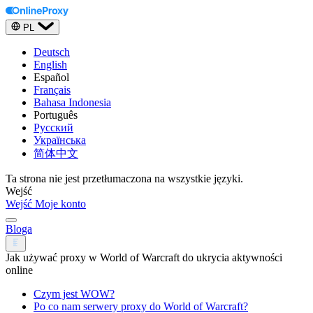
PL
Deutsch
English
Español
Français
Bahasa Indonesia
Português
Русский
Українська
简体中文
Ta strona nie jest przetłumaczona na wszystkie języki.
Wejść
Wejść
Moje konto
Bloga
Jak używać proxy w World of Warcraft do ukrycia aktywności
online
Czym jest WOW?
Po co nam serwery proxy do World of Warcraft?