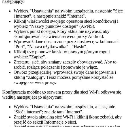
następujący:
Wybierz "Ustawienia" na swoim urządzeniu, następnie "Sieć
i internet", a następnie znajdź "Internet".
Kliknij właściwości swojego operatora sieci komórkowej i
wybierz "Nazwy punktów dostępu" (APNS).
Wybierz punkt dostępu, który aktualnie używasz, aby
skonfigurować ustawienia serwera proxy Android.
Wprowadź dane dostarczone przez dostawcę w kolumnach
"Port", "Nazwa użytkownika" i "Hasło".
Kliknij trzy pionowe kreski w prawym górnym rogu i
wybierz "Zapisz".
Zrestartuj sieć, aby zmiany zaczęły obowiązywać. Aby to
zrobić, rozłącz połączenie i ponownie je włącz.
Otwórz przeglądarkę, wprowadź swoje dane logowania i
kliknij "Zaloguj". Teraz możesz pomyślnie korzystać ze
swojego serwera proxy.
Konfiguracja mobilnego serwera proxy dla sieci Wi-Fi odbywa się
według następującego algorytmu:
Wybierz "Ustawienia" na swoim urządzeniu, a następnie
"Sieć i internet"; znajdź tam "Internet".
Znajdź swoją aktualną sieć Wi-Fi i kliknij ikonę zębatki, aby
przejść do sekcji Informacje o sieci.