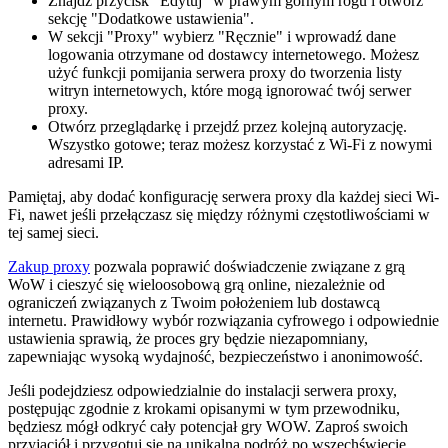
Znajdź przycisk "Edytuj" w prawym górnym rogu i otwórz
sekcję "Dodatkowe ustawienia".
W sekcji "Proxy" wybierz "Ręcznie" i wprowadź dane
logowania otrzymane od dostawcy internetowego. Możesz
użyć funkcji pomijania serwera proxy do tworzenia listy
witryn internetowych, które mogą ignorować twój serwer
proxy.
Otwórz przeglądarkę i przejdź przez kolejną autoryzację.
Wszystko gotowe; teraz możesz korzystać z Wi-Fi z nowymi
adresami IP.
Pamiętaj, aby dodać konfigurację serwera proxy dla każdej sieci Wi-
Fi, nawet jeśli przełączasz się między różnymi częstotliwościami w
tej samej sieci.
Zakup proxy
pozwala poprawić doświadczenie związane z grą
WoW i cieszyć się wieloosobową grą online, niezależnie od
ograniczeń związanych z Twoim położeniem lub dostawcą
internetu. Prawidłowy wybór rozwiązania cyfrowego i odpowiednie
ustawienia sprawią, że proces gry będzie niezapomniany,
zapewniając wysoką wydajność, bezpieczeństwo i anonimowość.
Jeśli podejdziesz odpowiedzialnie do instalacji serwera proxy,
postępując zgodnie z krokami opisanymi w tym przewodniku,
będziesz mógł odkryć cały potencjał gry WOW. Zaproś swoich
przyjaciół i przygotuj się na unikalną podróż po wszechświecie