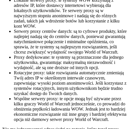
Lokalne serwery proxy: te systemy WOW korzystają z
adresów IP, które dostawcy internetowi wybierają dla
lokalnych użytkowników. Te serwery proxy są w
najwyższym stopniu anonimowe i nadają się do różnych
zadań, takich jak wdrożenie botów lub korzystanie z kilku
kont WOW.
Serwery proxy centrów danych: są to cyfrowe produkty, które
najlepiej nadają się do centrów danych, ponieważ gwarantują
natychmiastowe połączenie i minimalne opóźnienia, co
sprawia, że te systemy są najlepszym rozwiązaniem, jeśli
chcesz zwiększyć wydajność swojego World of Warcraft.
Proxy dedykowane: te systemy są przeznaczone dla jednego
użytkownika, gwarantując maksymalną niezawodność i
wydajność, ale są one droższe od innych opcji.
Rotacyjne proxy: takie rozwiązania automatycznie zmieniają
Twój adres IP w określonym interwale czasowym,
zapewniając wysoki poziom anonimowości. Jeśli korzystasz z
systemów rotacyjnych, innym użytkownikom będzie trudno
uzyskać dostęp do Twoich danych.
Wspólne serwery proxy: te opcje mogą być używane przez
kilku graczy World of Warcraft jednocześnie, co prowadzi do
obniżenia prędkości ładowania WOW. Jednak jest to bardziej
ekonomiczne rozwiązanie niż inne grupy i bardziej efektywna
opcja niż darmowy serwer proxy World of Warcraft.