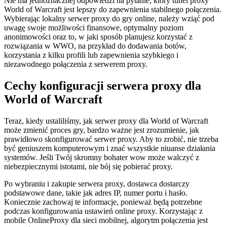
Nie ma jednoznacznej odpowiedzi na pytanie, który tunel proxy
World of Warcraft jest lepszy do zapewnienia stabilnego połączenia.
Wybierając lokalny serwer proxy do gry online, należy wziąć pod
uwagę swoje możliwości finansowe, optymalny poziom
anonimowości oraz to, w jaki sposób planujesz korzystać z
rozwiązania w WWO, na przykład do dodawania botów,
korzystania z kilku profili lub zapewnienia szybkiego i
niezawodnego połączenia z serwerem proxy.
Cechy konfiguracji serwera proxy dla
World of Warcraft
Teraz, kiedy ustaliliśmy, jak serwer proxy dla World of Warcraft
może zmienić proces gry, bardzo ważne jest zrozumienie, jak
prawidłowo skonfigurować serwer proxy. Aby to zrobić, nie trzeba
być geniuszem komputerowym i znać wszystkie niuanse działania
systemów. Jeśli Twój skromny bohater wow może walczyć z
niebezpiecznymi istotami, nie bój się pobierać proxy.
Po wybraniu i zakupie serwera proxy, dostawca dostarczy
podstawowe dane, takie jak adres IP, numer portu i hasło.
Koniecznie zachowaj te informacje, ponieważ będą potrzebne
podczas konfigurowania ustawień online proxy. Korzystając z
mobile OnlineProxy dla sieci mobilnej, algorytm połączenia jest