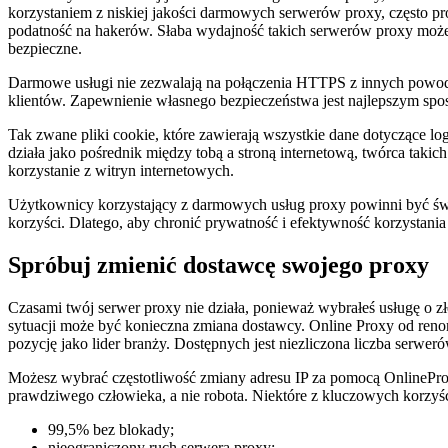
korzystaniem z niskiej jakości darmowych serwerów proxy, często pro
podatność na hakerów. Słaba wydajność takich serwerów proxy może 
bezpieczne.
Darmowe usługi nie zezwalają na połączenia HTTPS z innych powodó
klientów. Zapewnienie własnego bezpieczeństwa jest najlepszym spo
Tak zwane pliki cookie, które zawierają wszystkie dane dotyczące l
działa jako pośrednik między tobą a stroną internetową, twórca tak
korzystanie z witryn internetowych.
Użytkownicy korzystający z darmowych usług proxy powinni być świ
korzyści. Dlatego, aby chronić prywatność i efektywność korzystania
Spróbuj zmienić dostawcę swojego proxy
Czasami twój serwer proxy nie działa, ponieważ wybrałeś usługę o złe
sytuacji może być konieczna zmiana dostawcy. Online Proxy od ren
pozycję jako lider branży. Dostępnych jest niezliczona liczba serwe
Możesz wybrać częstotliwość zmiany adresu IP za pomocą OnlineProxy. 
prawdziwego człowieka, a nie robota. Niektóre z kluczowych korzyści 
99,5% bez blokady;
nieograniczony ruch serwera proxy;