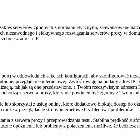
 zakres serwerów zgodnych z normami etycznymi, zaawansowane narzędzi
ch niezawodnego i efektywnego rozwiązania serwerów proxy w domu.
rzebujesz adresu IP.
:
port) w odpowiednich sekcjach konfiguracji, aby skonfigurować urządz
ubionej przeglądarce internetowej. Zwróć uwagę na podany adres IP i 
izacją, tak jak są one przedstawione, a Twoim rzeczywistym adresem I
 pochodzą z serwera proxy, który nie powinien być zgodny z Twoim adre
e lub skorzystaj z usług online, które dodatkowo blokują dostęp do o
li możesz przeglądać te strony internetowe bez błędów i problemów.
tania z serwera proxy i przeprowadzania testu. Stabilna prędkość sur
znaczne opóźnienia lub problemy z połączeniem, możliwe, że będziesz m