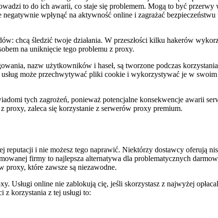
wadzi to do ich awarii, co staje się problemem. Mogą to być przerwy 
negatywnie wpłynąć na aktywność online i zagrażać bezpieczeństwu uż
w: chcą śledzić twoje działania. W przeszłości kilku hakerów wykor
sobem na uniknięcie tego problemu z proxy.
ogowania, nazw użytkowników i haseł, są tworzone podczas korzystania
ich usług może przechwytywać pliki cookie i wykorzystywać je w swoi
adomi tych zagrożeń, ponieważ potencjalne konsekwencje awarii ser
 z proxy, zaleca się korzystanie z serwerów proxy premium.
j reputacji i nie możesz tego naprawić. Niektórzy dostawcy oferują ni
omowanej firmy to najlepsza alternatywa dla problematycznych darmow
rów proxy, które zawsze są niezawodne.
Usługi online nie zablokują cię, jeśli skorzystasz z najwyżej opłacaln
z korzystania z tej usługi to: