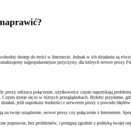
o naprawić?
odny dostęp do treści w Internecie. Jednak w ich działaniu są równie
alizujemy najpopularniejsze przyczyny, dla których serwer proxy Firef
edy proxy odrzuca połączenie, użytkownicy często napotykają problemy
 Często dzieje się to w różnych przeglądarkach. Byłoby przydatne, gd
h działań, jeśli napotkasz trudności z serwerem proxy z powodu błęd
ją na twoje urządzenie, serwer proxy czy połączenie z Internetem. Spr
one poprawne, bez problemów, i postępuj zgodnie z polityką twojej or