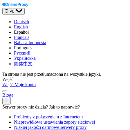
PL
Deutsch
English
Español
Français
Bahasa Indonesia
Português
Русский
Українська
简体中文
Ta strona nie jest przetłumaczona na wszystkie języki.
Wejść
Wejść
Moje konto
Bloga
Serwer proxy nie działa? Jak to naprawić?
Problemy z połączeniem z Internetem
Nieprawidłowe ustawienia zapory sieciowej
Niskiej jakości darmowe serwery proxy