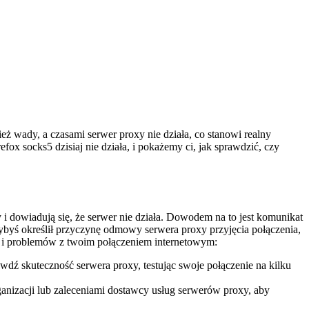
ż wady, a czasami serwer proxy nie działa, co stanowi realny
ox socks5 dzisiaj nie działa, i pokażemy ci, jak sprawdzić, czy
 i dowiadują się, że serwer nie działa. Dowodem na to jest komunikat
ybyś określił przyczynę odmowy serwera proxy przyjęcia połączenia,
ów i problemów z twoim połączeniem internetowym:
awdź skuteczność serwera proxy, testując swoje połączenie na kilku
ganizacji lub zaleceniami dostawcy usług serwerów proxy, aby