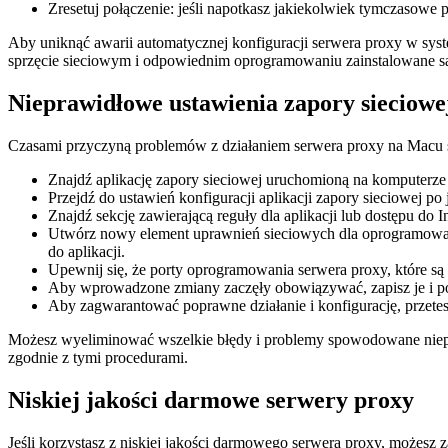
Zresetuj połączenie: jeśli napotkasz jakiekolwiek tymczasowe 
Aby uniknąć awarii automatycznej konfiguracji serwera proxy w sy
sprzęcie sieciowym i odpowiednim oprogramowaniu zainstalowane są 
Nieprawidłowe ustawienia zapory sieciowe
Czasami przyczyną problemów z działaniem serwera proxy na Macu są
Znajdź aplikację zapory sieciowej uruchomioną na komputerze 
Przejdź do ustawień konfiguracji aplikacji zapory sieciowej p
Znajdź sekcję zawierającą reguły dla aplikacji lub dostępu do 
Utwórz nowy element uprawnień sieciowych dla oprogramowania 
do aplikacji.
Upewnij się, że porty oprogramowania serwera proxy, które są
Aby wprowadzone zmiany zaczęły obowiązywać, zapisz je i po
Aby zagwarantować poprawne działanie i konfigurację, przetes
Możesz wyeliminować wszelkie błędy i problemy spowodowane niepra
zgodnie z tymi procedurami.
Niskiej jakości darmowe serwery proxy
Jeśli korzystasz z niskiej jakości darmowego serwera proxy, możesz 