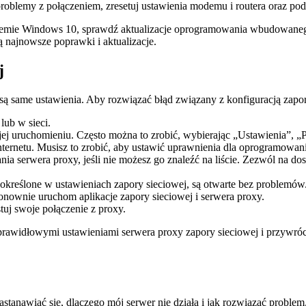
problemy z połączeniem, zresetuj ustawienia modemu i routera oraz pod
stemie Windows 10, sprawdź aktualizacje oprogramowania wbudowaneg
najnowsze poprawki i aktualizacje.
j
 same ustawienia. Aby rozwiązać błąd związany z konfiguracją zapory
lub w sieci.
o jej uruchomieniu. Często można to zrobić, wybierając „Ustawienia”, 
Internetu. Musisz to zrobić, aby ustawić uprawnienia dla oprogramowan
serwera proxy, jeśli nie możesz go znaleźć na liście. Zezwól na dost
 określone w ustawieniach zapory sieciowej, są otwarte bez problemów
nownie uruchom aplikacje zapory sieciowej i serwera proxy.
tuj swoje połączenie z proxy.
widłowymi ustawieniami serwera proxy zapory sieciowej i przywrócić
zastanawiać się, dlaczego mój serwer nie działa i jak rozwiązać probl