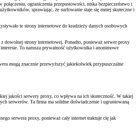
w połączeniu, ograniczenia przepustowości, niska bezpieczeństwo i
ytkowników, sprawiając, że surfowanie staje się mniej skuteczne i
zystywało te strony internetowe do kradzieży danych osobowych
 z dowolnej strony internetowej. Ponadto, ponieważ serwer proxy
m interesie. To narusza prywatność użytkownika i anonimowe
wera mogą znacznie przewyższyć jakiekolwiek przypuszczalne
skiej jakości serwery proxy, co wpływa na ich skuteczność. W takiej
ych serwerów. Ta firma ma solidne doświadczenie i ugruntowaną
ego serwera proxy, ponieważ cały internet traktuje cię jak