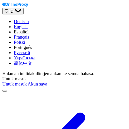
ID
Deutsch
English
Español
Français
Polski
Português
Русский
Українська
简体中文
Halaman ini tidak diterjemahkan ke semua bahasa.
Untuk masuk
Untuk masuk
Akun saya