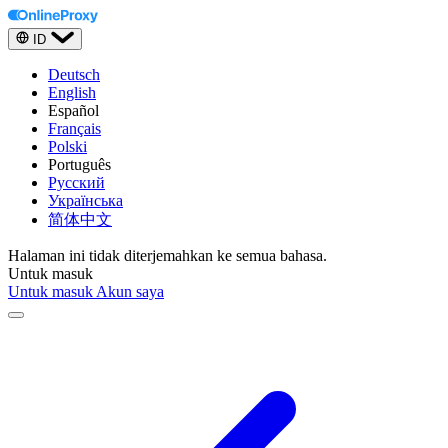
ID
Deutsch
English
Español
Français
Polski
Português
Русский
Українська
简体中文
Halaman ini tidak diterjemahkan ke semua bahasa.
Untuk masuk
Untuk masuk
Akun saya