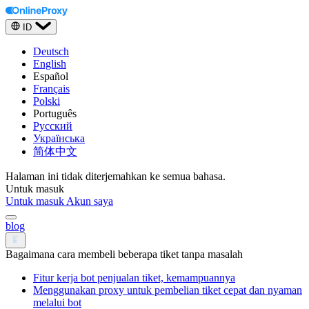
ID
Deutsch
English
Español
Français
Polski
Português
Русский
Українська
简体中文
Halaman ini tidak diterjemahkan ke semua bahasa.
Untuk masuk
Untuk masuk
Akun saya
blog
Bagaimana cara membeli beberapa tiket tanpa masalah
Fitur kerja bot penjualan tiket, kemampuannya
Menggunakan proxy untuk pembelian tiket cepat dan nyaman
melalui bot