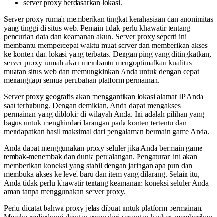
server proxy berdasarkan lokasi.
Server proxy rumah memberikan tingkat kerahasiaan dan anonimitas
yang tinggi di situs web. Pemain tidak perlu khawatir tentang
pencurian data dan keamanan akun. Server proxy seperti ini
membantu mempercepat waktu muat server dan memberikan akses
ke konten dan lokasi yang terbatas. Dengan ping yang ditingkatkan,
server proxy rumah akan membantu mengoptimalkan kualitas
muatan situs web dan memungkinkan Anda untuk dengan cepat
menanggapi semua perubahan platform permainan.
Server proxy geografis akan menggantikan lokasi alamat IP Anda
saat terhubung. Dengan demikian, Anda dapat mengakses
permainan yang diblokir di wilayah Anda. Ini adalah pilihan yang
bagus untuk menghindari larangan pada konten tertentu dan
mendapatkan hasil maksimal dari pengalaman bermain game Anda.
Anda dapat menggunakan proxy seluler jika Anda bermain game
tembak-menembak dan dunia petualangan. Pengaturan ini akan
memberikan koneksi yang stabil dengan jaringan apa pun dan
membuka akses ke level baru dan item yang dilarang. Selain itu,
Anda tidak perlu khawatir tentang keamanan; koneksi seluler Anda
aman tanpa menggunakan server proxy.
Perlu dicatat bahwa proxy jelas dibuat untuk platform permainan.
Mereka melindungi dengan aman dari serangan hacker, memberikan