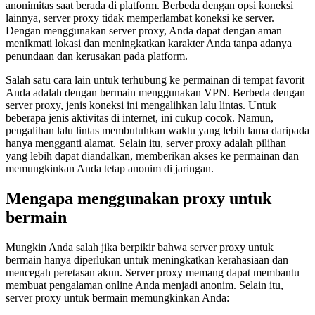
anonimitas saat berada di platform. Berbeda dengan opsi koneksi
lainnya, server proxy tidak memperlambat koneksi ke server.
Dengan menggunakan server proxy, Anda dapat dengan aman
menikmati lokasi dan meningkatkan karakter Anda tanpa adanya
penundaan dan kerusakan pada platform.
Salah satu cara lain untuk terhubung ke permainan di tempat favorit
Anda adalah dengan bermain menggunakan VPN. Berbeda dengan
server proxy, jenis koneksi ini mengalihkan lalu lintas. Untuk
beberapa jenis aktivitas di internet, ini cukup cocok. Namun,
pengalihan lalu lintas membutuhkan waktu yang lebih lama daripada
hanya mengganti alamat. Selain itu, server proxy adalah pilihan
yang lebih dapat diandalkan, memberikan akses ke permainan dan
memungkinkan Anda tetap anonim di jaringan.
Mengapa menggunakan proxy untuk
bermain
Mungkin Anda salah jika berpikir bahwa server proxy untuk
bermain hanya diperlukan untuk meningkatkan kerahasiaan dan
mencegah peretasan akun. Server proxy memang dapat membantu
membuat pengalaman online Anda menjadi anonim. Selain itu,
server proxy untuk bermain memungkinkan Anda: