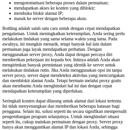
mengotomatisasi beberapa proses dalam permainan;
mendapatkan akses ke konten yang diblokir;
membuka blokir alamat IP;
masuk ke server dengan beberapa akun.
Bottling adalah salah satu cara untuk dengan cepat mendapatkan
pengalaman. Untuk meningkatkan keterampilan, Anda sering perlu
melakukan tindakan yang sama selama waktu yang lama. Pada
awalnya, ini mungkin menarik, tetapi banyak hal lain dalam
permainan juga layak mendapatkan perhatian. Dengan
menggunakan server proxy, Anda dapat dengan percaya diri
memberikan pekerjaan ini kepada bot. Intinya adalah Anda akan
mengirimkan banyak permintaan yang identik ke server untuk
melakukan tindakan rutin. Jika Anda menggunakan opsi ini tanpa
server proxy, server dapat mendeteksi aktivitas yang mencurigakan
dan memblokir alamat Anda. Tetapi bermain melalui proxy gratis
akan membantu Anda menghindari hal ini dan dengan cepat
mendapatkan keterampilan yang diperlukan.
Seringkali konten dapat dilarang untuk alamat dari lokasi tertentu.
Ini tidak menyenangkan dan memberikan beberapa batasan bagi
pengguna. Selain itu, solusi seperti itu secara signifikan mempersulit
pengembangan program selanjutnya. Untuk menghindari situasi
seperti itu, cukup mainkan permainan dengan proxy. Server proxy
hanya akan menggantikan alamat IP dan lokasi Anda, sehingga