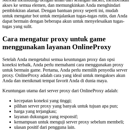
akses ke semua elemen, dan memungkinkan Anda menghindari
pemblokiran alamat. Dengan bantuan proxy seperti ini, mudah
untuk mengatur bot untuk menjalankan tugas-tugas rutin, dan Anda
dapat bermain dengan beberapa akun untuk menyelesaikan tugas-
tugas yang sulit.
Cara mengatur proxy untuk game
menggunakan layanan OnlineProxy
Setelah Anda mengetahui semua keuntungan proxy dan opsi
koneksi terbaik, Anda perlu memahami cara menggunakan proxy
untuk bermain game. Pertama, Anda perlu memilih penyedia server
proxy. OnlineProxy adalah cara yang ideal untuk mengakses akun
Anda dan menikmati tempat favorit Anda di dunia maya.
Keuntungan utama dari server proxy dari OnlineProxy adalah:
kecepatan koneksi yang tinggi;
pilihan server proxy yang banyak untuk tujuan apa pun;
harga yang terjangkau;
layanan dukungan yang responsif;
kemampuan untuk menguji server proxy sebelum membeli;
ulasan positif dari pengguna lain.