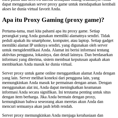
dapat menggunakan server proxy game untuk mendapatkan kembali
akses ke dunia virtual favorit Anda.
Apa itu Proxy Gaming (proxy game)?
Pertama-tama, mari kita pahami apa itu proxy game. Setiap
perangkat yang Anda gunakan memiliki alamatnya sendiri. Tidak
peduli apakah itu smartphone, komputer, atau laptop. Setiap gadget
memiliki alamat IP uniknya sendiri, yang digunakan oleh server
untuk mengidentifikasi Anda. Alamat ini berisi informasi tentang
aktivitas pengguna, lokasinya, dan detail lainnya. Dan berdasarkan
informasi yang diterima, sistem membuat keputusan apakah akan
membiarkan Anda masuk ke dunia virtual.
Server proxy untuk game online menggantikan alamat Anda dengan
yang lain. Server melihat koneksi dari pengguna lain, yang
memungkinkan Anda masuk ke permainan dengan aman. Dengan
menggunakan alat ini, Anda dapat meningkatkan keamanan
informasi Anda secara signifikan. Ini terutama penting untuk situs
dengan item berharga. Jika Anda bermain dengan proxy,
kemungkinan bahwa seseorang akan meretas akun Anda dan
mencuri semuanya akan jauh lebih rendah.
Server proxy memungkinkan Anda menjaga kerahasiaan dan