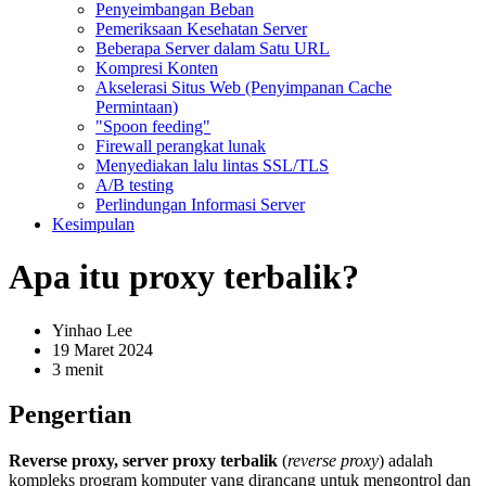
Penyeimbangan Beban
Pemeriksaan Kesehatan Server
Beberapa Server dalam Satu URL
Kompresi Konten
Akselerasi Situs Web (Penyimpanan Cache
Permintaan)
"Spoon feeding"
Firewall perangkat lunak
Menyediakan lalu lintas SSL/TLS
A/B testing
Perlindungan Informasi Server
Kesimpulan
Apa itu proxy terbalik?
Yinhao Lee
19 Maret 2024
3 menit
Pengertian
Reverse proxy, server proxy terbalik
(
reverse proxy
) adalah
kompleks program komputer yang dirancang untuk mengontrol dan