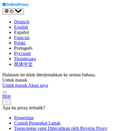
ID
Deutsch
English
Español
Français
Polski
Português
Русский
Українська
简体中文
Halaman ini tidak diterjemahkan ke semua bahasa.
Untuk masuk
Untuk masuk
Akun saya
blog
Apa itu proxy terbalik?
Pengertian
Contoh Perangkat Lunak
Tugas-tugas yang Dipecahkan oleh Reverse Proxy