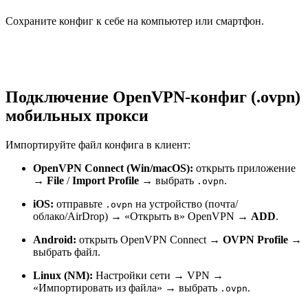
Сохраните конфиг к себе на компьютер или смартфон.
Подключение OpenVPN-конфиг (.ovpn)
мобильных прокси
Импортируйте файл конфига в клиент:
OpenVPN Connect (Win/macOS):
открыть приложение
→
File
/
Import Profile
→ выбрать
.
.ovpn
iOS:
отправьте
на устройство (почта/
.ovpn
облако/AirDrop) → «Открыть в» OpenVPN →
ADD
.
Android:
открыть OpenVPN Connect →
OVPN Profile
→
выбрать файл.
Linux (NM):
Настройки сети → VPN →
«Импортировать из файла» → выбрать
.
.ovpn