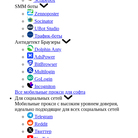
Scrapebox
SMM боты
Zennoposter
Socinator
UBot Studio
Трафик-боты
Антидетект Браузеры
Dolphin Anty
AdsPower
BitBrowser
Multilogin
GoLogin
Incogniton
Все мобильные прокси для софта
Для социальных сетей
Мобильные прокси с высоким уровнем доверия,
идеально подходящие для всех социальных сетей
Telegram
Reddit
Твиттер