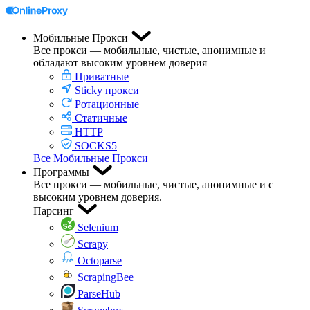
Мобильные Прокси
Все прокси — мобильные, чистые, анонимные и
обладают высоким уровнем доверия
Приватные
Sticky прокси
Ротационные
Статичные
HTTP
SOCKS5
Все Мобильные Прокси
Программы
Все прокси — мобильные, чистые, анонимные и с
высоким уровнем доверия.
Парсинг
Selenium
Scrapy
Octoparse
ScrapingBee
ParseHub