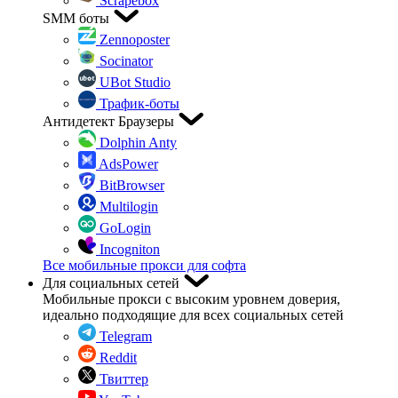
Scrapebox
SMM боты
Zennoposter
Socinator
UBot Studio
Трафик-боты
Антидетект Браузеры
Dolphin Anty
AdsPower
BitBrowser
Multilogin
GoLogin
Incogniton
Все мобильные прокси для софта
Для социальных сетей
Мобильные прокси с высоким уровнем доверия,
идеально подходящие для всех социальных сетей
Telegram
Reddit
Твиттер