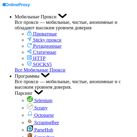
Мобильные Прокси
Все прокси — мобильные, чистые, анонимные и
обладают высоким уровнем доверия
Приватные
Sticky прокси
Ротационные
Статичные
HTTP
SOCKS5
Все Мобильные Прокси
Программы
Все прокси — мобильные, чистые, анонимные и с
высоким уровнем доверия.
Парсинг
Selenium
Scrapy
Octoparse
ScrapingBee
ParseHub