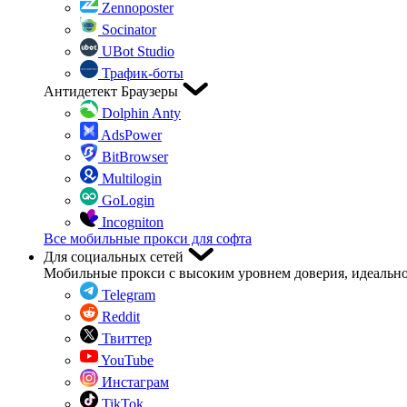
Zennoposter
Socinator
UBot Studio
Трафик-боты
Антидетект Браузеры
Dolphin Anty
AdsPower
BitBrowser
Multilogin
GoLogin
Incogniton
Все мобильные прокси для софта
Для социальных сетей
Мобильные прокси с высоким уровнем доверия, идеально
Telegram
Reddit
Твиттер
YouTube
Инстаграм
TikTok