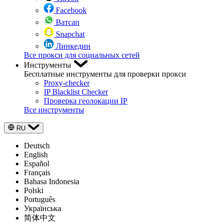
Facebook
Ватсап
Snapchat
Линкедин
Все прокси для социальных сетей
Инструменты
Бесплатные инструменты для проверки прокси
Proxy-checker
IP Blacklist Checker
Проверка геолокации IP
Все инструменты
RU
Deutsch
English
Español
Français
Bahasa Indonesia
Polski
Português
Українська
简体中文