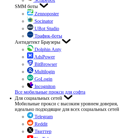
Scrapebox
SMM боты
Zennoposter
Socinator
UBot Studio
Трафик-боты
Антидетект Браузеры
Dolphin Anty
AdsPower
BitBrowser
Multilogin
GoLogin
Incogniton
Все мобильные прокси для софта
Для социальных сетей
Мобильные прокси с высоким уровнем доверия,
идеально подходящие для всех социальных сетей
Telegram
Reddit
Твиттер