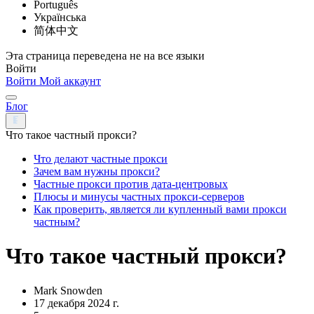
Português
Українська
简体中文
Эта страница переведена не на все языки
Войти
Войти
Мой аккаунт
Блог
Что такое частный прокси?
Что делают частные прокси
Зачем вам нужны прокси?
Частные прокси против дата-центровых
Плюсы и минусы частных прокси-серверов
Как проверить, является ли купленный вами прокси
частным?
Что такое частный прокси?
Mark Snowden
17 декабря 2024 г.