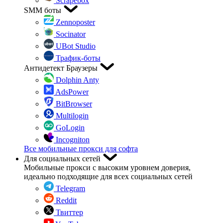
Scrapebox
SMM боты
Zennoposter
Socinator
UBot Studio
Трафик-боты
Антидетект Браузеры
Dolphin Anty
AdsPower
BitBrowser
Multilogin
GoLogin
Incogniton
Все мобильные прокси для софта
Для социальных сетей
Мобильные прокси с высоким уровнем доверия,
идеально подходящие для всех социальных сетей
Telegram
Reddit
Твиттер