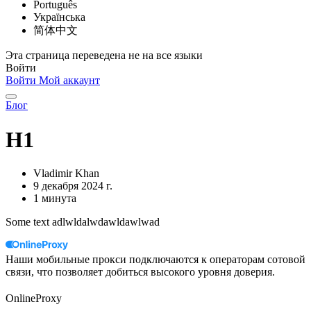
Português
Українська
简体中文
Эта страница переведена не на все языки
Войти
Войти
Мой аккаунт
Блог
H1
Vladimir Khan
9 декабря 2024 г.
1 минута
Some text adlwldalwdawldawlwad
Наши мобильные прокси подключаются к операторам сотовой
связи, что позволяет добиться высокого уровня доверия.
OnlineProxy