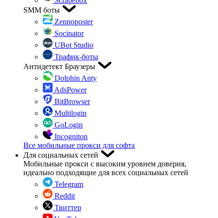
Scrapebox
SMM боты
Zennoposter
Socinator
UBot Studio
Трафик-боты
Антидетект Браузеры
Dolphin Anty
AdsPower
BitBrowser
Multilogin
GoLogin
Incogniton
Все мобильные прокси для софта
Для социальных сетей
Мобильные прокси с высоким уровнем доверия,
идеально подходящие для всех социальных сетей
Telegram
Reddit
Твиттер