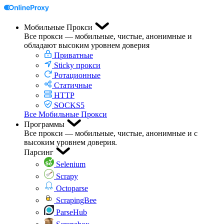
Мобильные Прокси
Все прокси — мобильные, чистые, анонимные и
обладают высоким уровнем доверия
Приватные
Sticky прокси
Ротационные
Статичные
HTTP
SOCKS5
Все Мобильные Прокси
Программы
Все прокси — мобильные, чистые, анонимные и с
высоким уровнем доверия.
Парсинг
Selenium
Scrapy
Octoparse
ScrapingBee
ParseHub