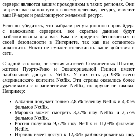
серверы являются вашим проводником в таких регионах. Они
встретят вас на полпути к вашему целевому ресурсу, изменят
ваш IP-адрес и разблокируют желаемый ресурс.
Если вы убедитесь, что выбрали репутационного провайдера
с надежными серверами, все скрытые данные будут
разблокированы для вас. Вам не придется беспокоиться о
своей безопасности в Интернете, так как вы останетесь
инкогнито. Никто не сможет отслеживать ваши действия в
сети.
С одной стороны, не считая жителей Соединенных Штатов,
жители Пуэрто-Рико и Экваториальной Гвинеи имеют
наибольший доступ к Netflix. У них есть до 93% всего
американского контента Netflix. Эти страны оказались более
удачливыми с ограничениями Netflix, но другие не таковы.
Например:
Албания получает только 2,85% телешоу Netflix и 4,35%
фильмов Netflix.
Марокко может смотреть 3,37% шоу Netflix и 2,57%
фильмов Netflix.
Россия получила 9,77% шоу Netflix и 11,09% фильмов
Netflix.
Израиль имеет доступ к 12,36% разблокированных шоу