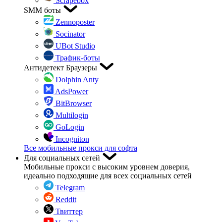
Scrapebox
SMM боты
Zennoposter
Socinator
UBot Studio
Трафик-боты
Антидетект Браузеры
Dolphin Anty
AdsPower
BitBrowser
Multilogin
GoLogin
Incogniton
Все мобильные прокси для софта
Для социальных сетей
Мобильные прокси с высоким уровнем доверия,
идеально подходящие для всех социальных сетей
Telegram
Reddit
Твиттер