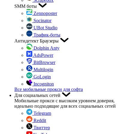
Scrapebox
SMM боты
Zennoposter
Socinator
UBot Studio
Трафик-боты
Антидетект Браузеры
Dolphin Anty
AdsPower
BitBrowser
Multilogin
GoLogin
Incogniton
Все мобильные прокси для софта
Для социальных сетей
Мобильные прокси с высоким уровнем доверия,
идеально подходящие для всех социальных сетей
Telegram
Reddit
Твиттер