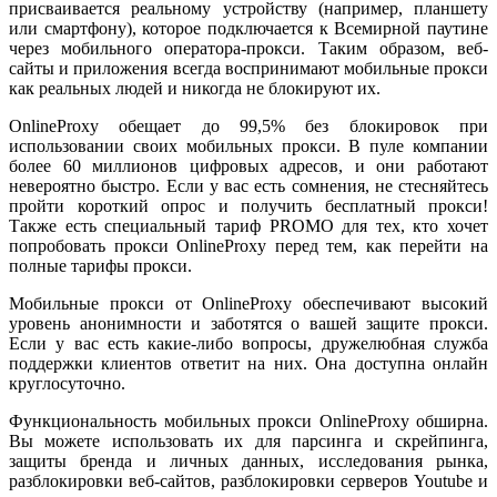
присваивается реальному устройству (например, планшету
или смартфону), которое подключается к Всемирной паутине
через мобильного оператора-прокси. Таким образом, веб-
сайты и приложения всегда воспринимают мобильные прокси
как реальных людей и никогда не блокируют их.
OnlineProxy обещает до 99,5% без блокировок при
использовании своих мобильных прокси. В пуле компании
более 60 миллионов цифровых адресов, и они работают
невероятно быстро. Если у вас есть сомнения, не стесняйтесь
пройти короткий опрос и получить бесплатный прокси!
Также есть специальный тариф PROMO для тех, кто хочет
попробовать прокси OnlineProxy перед тем, как перейти на
полные тарифы прокси.
Мобильные прокси от OnlineProxy обеспечивают высокий
уровень анонимности и заботятся о вашей защите прокси.
Если у вас есть какие-либо вопросы, дружелюбная служба
поддержки клиентов ответит на них. Она доступна онлайн
круглосуточно.
Функциональность мобильных прокси OnlineProxy обширна.
Вы можете использовать их для парсинга и скрейпинга,
защиты бренда и личных данных, исследования рынка,
разблокировки веб-сайтов, разблокировки серверов Youtube и