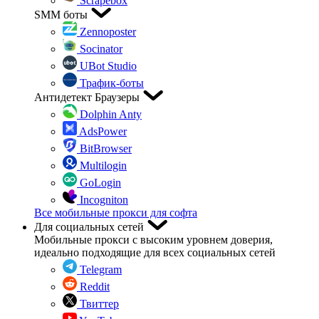
Scrapebox
SMM боты
Zennoposter
Socinator
UBot Studio
Трафик-боты
Антидетект Браузеры
Dolphin Anty
AdsPower
BitBrowser
Multilogin
GoLogin
Incogniton
Все мобильные прокси для софта
Для социальных сетей
Мобильные прокси с высоким уровнем доверия,
идеально подходящие для всех социальных сетей
Telegram
Reddit
Твиттер