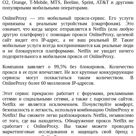
O2, Orange, T-Mobile, MTS, Beeline, Sprint, AT&T и другими
популярными мобильными операторами.
OnlineProxy — это мобильный прокси-сервис. Его услуги
привязаны к реальным устройствам (смартфонам). Это
означает, что когда запрос отправляется в Netflix (или любую
другую платформу) с помощью прокси OnlineProxy, целевой
сайт видит его IP-адрес, а не ваш реальный IP. Такие
мобильные услуги всегда воспринимаются как реальные люди
и не блокируются платформами. Netflix не увидит ничего
подозрительного в мобильном прокси от OnlineProxy.
Компания заявляет о 99,5% без блокировок. Количество
прокси в ее пуле впечатляет. Не все крупные конкурирующие
сервисы могут похвастаться таким количеством. В
OnlineProxy более 60 миллионов IP-адресов.
Этот сервис прекрасно работает с форумами, рекламными
сетями и социальными сетями, а также с парсингом сайтов.
Netflix не является исключением. Почувствуйте комфорт,
безопасность и легкость, используя комбинацию OnlineProxy и
Netflix! Вы сможете легко разблокировать Netflix, независимо
от того, где вы находитесь. Обнаружение прокси Netflix не
сработает с OnlineProxy. Вы также можете проводить
маркетинговые исследования и защищать свой бренд с