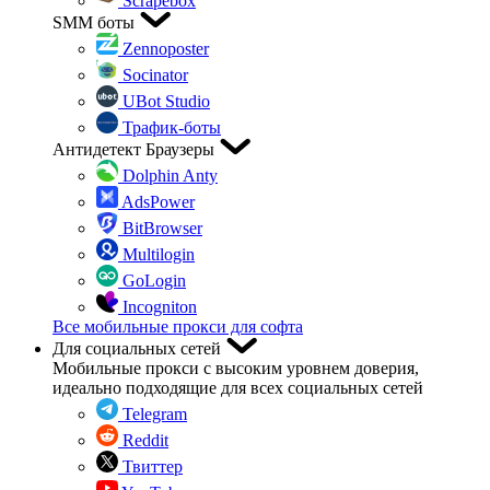
Scrapebox
SMM боты
Zennoposter
Socinator
UBot Studio
Трафик-боты
Антидетект Браузеры
Dolphin Anty
AdsPower
BitBrowser
Multilogin
GoLogin
Incogniton
Все мобильные прокси для софта
Для социальных сетей
Мобильные прокси с высоким уровнем доверия,
идеально подходящие для всех социальных сетей
Telegram
Reddit
Твиттер