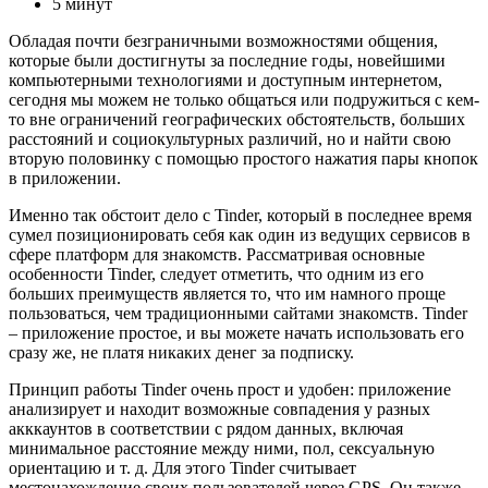
5 минут
Обладая почти безграничными возможностями общения,
которые были достигнуты за последние годы, новейшими
компьютерными технологиями и доступным интернетом,
сегодня мы можем не только общаться или подружиться с кем-
то вне ограничений географических обстоятельств, больших
расстояний и социокультурных различий, но и найти свою
вторую половинку с помощью простого нажатия пары кнопок
в приложении.
Именно так обстоит дело с Tinder, который в последнее время
сумел позиционировать себя как один из ведущих сервисов в
сфере платформ для знакомств. Рассматривая основные
особенности Tinder, следует отметить, что одним из его
больших преимуществ является то, что им намного проще
пользоваться, чем традиционными сайтами знакомств. Tinder
– приложение простое, и вы можете начать использовать его
сразу же, не платя никаких денег за подписку.
Принцип работы Tinder очень прост и удобен: приложение
анализирует и находит возможные совпадения у разных
акккаунтов в соответствии с рядом данных, включая
минимальное расстояние между ними, пол, сексуальную
ориентацию и т. д. Для этого Tinder считывает
местонахождение своих пользователей через GPS. Он также