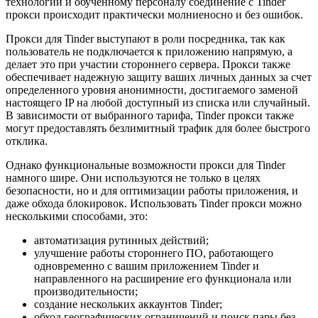
технологий и обученному персоналу соединение с Tinder
прокси происходит практически молниеносно и без ошибок.
Прокси для Tinder выступают в роли посредника, так как
пользователь не подключается к приложению напрямую, а
делает это при участии стороннего сервера. Прокси также
обеспечивает надежную защиту ваших личных данных за счет
определенного уровня анонимности, достигаемого заменой
настоящего IP на любой доступный из списка или случайный.
В зависимости от выбранного тарифа, Tinder прокси также
могут предоставлять безлимитный трафик для более быстрого
отклика.
Однако функциональные возможности прокси для Tinder
намного шире. Они используются не только в целях
безопасности, но и для оптимизации работы приложения, и
даже обхода блокировок. Использовать Tinder прокси можно
несколькими способами, это:
автоматизация рутинных действий;
улучшение работы стороннего ПО, работающего
одновременно с вашим приложением Tinder и
направленного на расширение его функционала или
производительности;
создание нескольких аккаунтов Tinder;
обход географических ограничений и поиск пары без