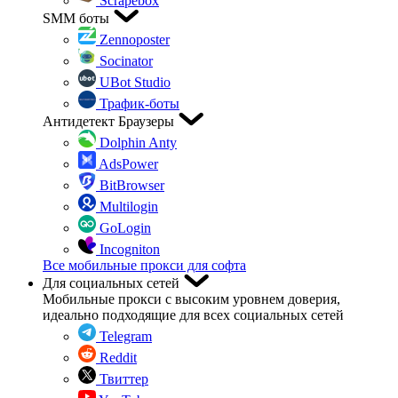
Scrapebox
SMM боты
Zennoposter
Socinator
UBot Studio
Трафик-боты
Антидетект Браузеры
Dolphin Anty
AdsPower
BitBrowser
Multilogin
GoLogin
Incogniton
Все мобильные прокси для софта
Для социальных сетей
Мобильные прокси с высоким уровнем доверия,
идеально подходящие для всех социальных сетей
Telegram
Reddit
Твиттер