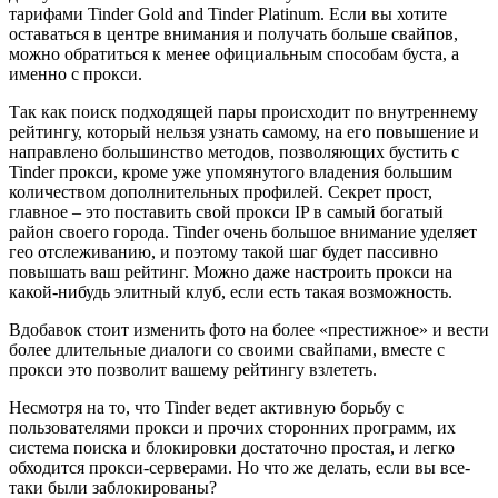
тарифами Tinder Gold and Tinder Platinum. Если вы хотите
оставаться в центре внимания и получать больше свайпов,
можно обратиться к менее официальным способам буста, а
именно с прокси.
Так как поиск подходящей пары происходит по внутреннему
рейтингу, который нельзя узнать самому, на его повышение и
направлено большинство методов, позволяющих бустить с
Tinder прокси, кроме уже упомянутого владения большим
количеством дополнительных профилей. Секрет прост,
главное – это поставить свой прокси IP в самый богатый
район своего города. Tinder очень большое внимание уделяет
гео отслеживанию, и поэтому такой шаг будет пассивно
повышать ваш рейтинг. Можно даже настроить прокси на
какой-нибудь элитный клуб, если есть такая возможность.
Вдобавок стоит изменить фото на более «престижное» и вести
более длительные диалоги со своими свайпами, вместе с
прокси это позволит вашему рейтингу взлететь.
Несмотря на то, что Tinder ведет активную борьбу с
пользователями прокси и прочих сторонних программ, их
система поиска и блокировки достаточно простая, и легко
обходится прокси-серверами. Но что же делать, если вы все-
таки были заблокированы?