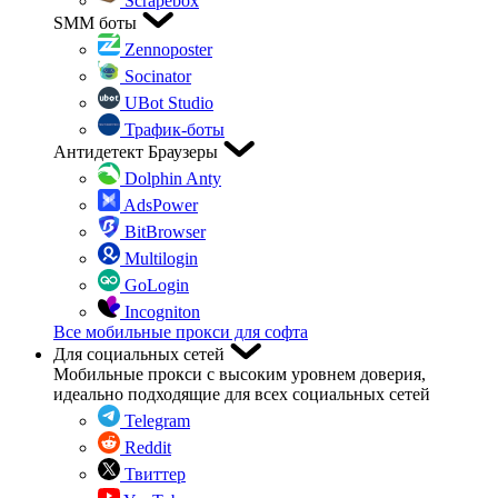
Scrapebox
SMM боты
Zennoposter
Socinator
UBot Studio
Трафик-боты
Антидетект Браузеры
Dolphin Anty
AdsPower
BitBrowser
Multilogin
GoLogin
Incogniton
Все мобильные прокси для софта
Для социальных сетей
Мобильные прокси с высоким уровнем доверия,
идеально подходящие для всех социальных сетей
Telegram
Reddit
Твиттер