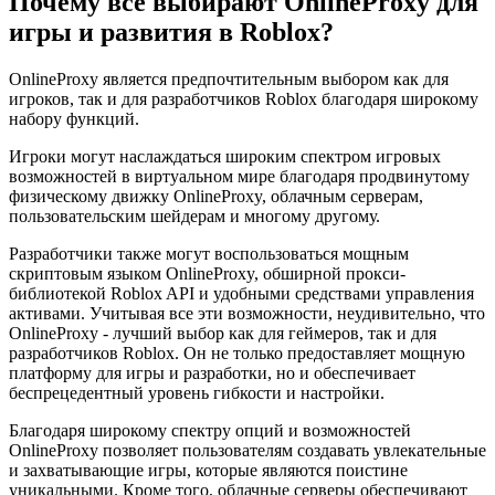
Почему все выбирают OnlineProxy для
игры и развития в Roblox?
OnlineProxy является предпочтительным выбором как для
игроков, так и для разработчиков Roblox благодаря широкому
набору функций.
Игроки могут наслаждаться широким спектром игровых
возможностей в виртуальном мире благодаря продвинутому
физическому движку OnlineProxy, облачным серверам,
пользовательским шейдерам и многому другому.
Разработчики также могут воспользоваться мощным
скриптовым языком OnlineProxy, обширной прокси-
библиотекой Roblox API и удобными средствами управления
активами. Учитывая все эти возможности, неудивительно, что
OnlineProxy - лучший выбор как для геймеров, так и для
разработчиков Roblox. Он не только предоставляет мощную
платформу для игры и разработки, но и обеспечивает
беспрецедентный уровень гибкости и настройки.
Благодаря широкому спектру опций и возможностей
OnlineProxy позволяет пользователям создавать увлекательные
и захватывающие игры, которые являются поистине
уникальными. Кроме того, облачные серверы обеспечивают