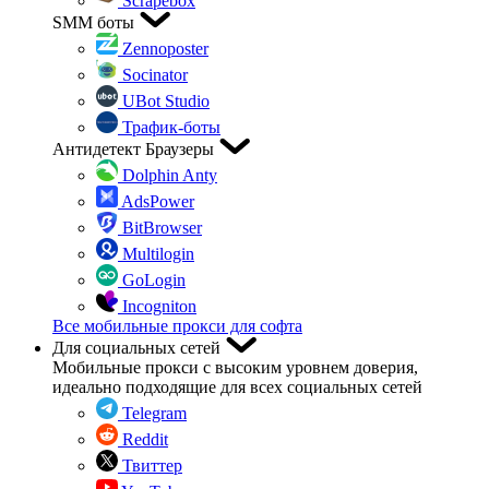
Scrapebox
SMM боты
Zennoposter
Socinator
UBot Studio
Трафик-боты
Антидетект Браузеры
Dolphin Anty
AdsPower
BitBrowser
Multilogin
GoLogin
Incogniton
Все мобильные прокси для софта
Для социальных сетей
Мобильные прокси с высоким уровнем доверия,
идеально подходящие для всех социальных сетей
Telegram
Reddit
Твиттер