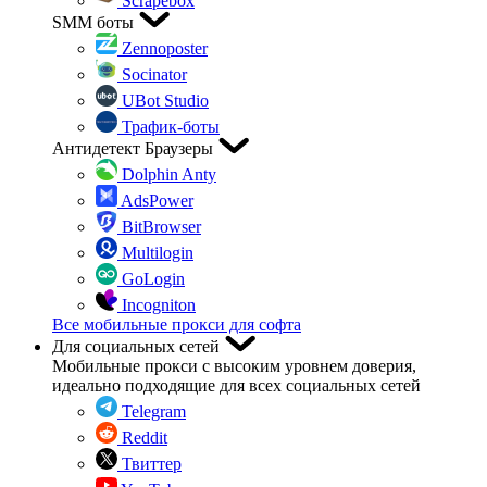
Scrapebox
SMM боты
Zennoposter
Socinator
UBot Studio
Трафик-боты
Антидетект Браузеры
Dolphin Anty
AdsPower
BitBrowser
Multilogin
GoLogin
Incogniton
Все мобильные прокси для софта
Для социальных сетей
Мобильные прокси с высоким уровнем доверия,
идеально подходящие для всех социальных сетей
Telegram
Reddit
Твиттер