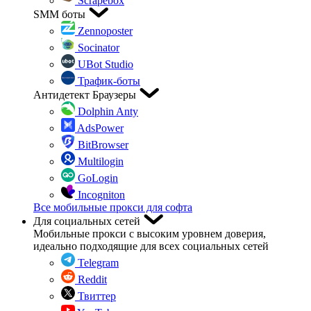
Scrapebox
SMM боты
Zennoposter
Socinator
UBot Studio
Трафик-боты
Антидетект Браузеры
Dolphin Anty
AdsPower
BitBrowser
Multilogin
GoLogin
Incogniton
Все мобильные прокси для софта
Для социальных сетей
Мобильные прокси с высоким уровнем доверия,
идеально подходящие для всех социальных сетей
Telegram
Reddit
Твиттер